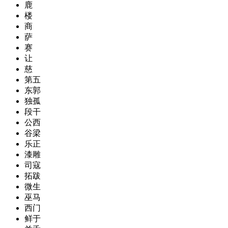
鹿
楼
商
萨
赛
让
慈
第五
东郭
独孤
段干
公西
谷梁
乐正
漆雕
司寇
拓跋
微生
巫马
西门
鲜于