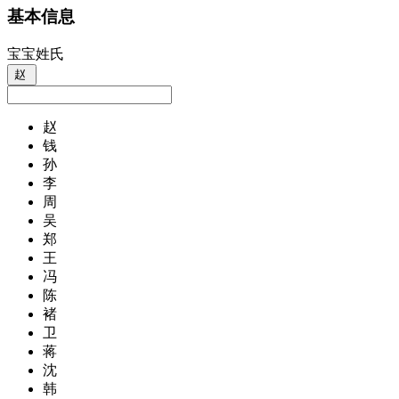
基本信息
宝宝姓氏
赵
赵
钱
孙
李
周
吴
郑
王
冯
陈
褚
卫
蒋
沈
韩